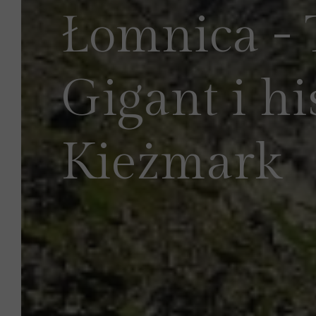
Łomnica - 
Gigant i hi
Kieżmark