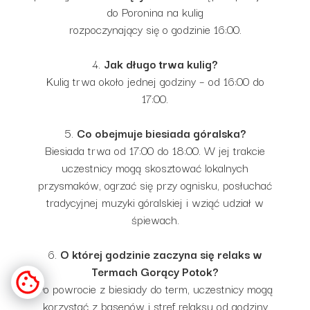
do Poronina na kulig
rozpoczynający się o godzinie 16:00.
4.
Jak długo trwa kulig?
Kulig trwa około jednej godziny – od 16:00 do
17:00.
5.
Co obejmuje biesiada góralska?
Biesiada trwa od 17:00 do 18:00. W jej trakcie
uczestnicy mogą skosztować lokalnych
przysmaków, ogrzać się przy ognisku, posłuchać
tradycyjnej muzyki góralskiej i wziąć udział w
śpiewach.
6.
O której godzinie zaczyna się relaks w
Termach Gorący Potok?
Po powrocie z biesiady do term, uczestnicy mogą
korzystać z basenów i stref relaksu od godziny