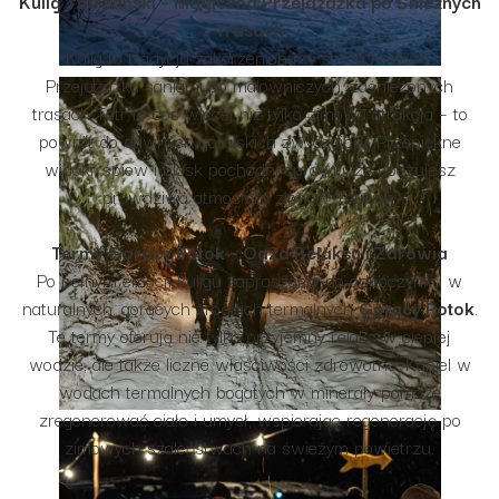
Kulig Tatrzański – Magiczna Przejażdżka po Śnieżnych
Trasach
Kulig to tradycja zakorzeniona w sercu Podhala.
Przejażdżka saniami po malowniczych, zaśnieżonych
trasach Tatr to coś więcej niż tylko zimowa atrakcja – to
powrót do dawnych góralskich zwyczajów. Przepiękne
widoki, śpiew i blask pochodni sprawią, że poczujesz
prawdziwą atmosferę zimy w Tatrach.
Termy Goracy Potok – Oaza Relaksu i Zdrowia
Po pełnym emocji kuligu zapraszamy do odpoczynku w
naturalnych, gorących źródłach termalnych
Gorący Potok
.
Te termy oferują nie tylko przyjemny relaks w ciepłej
wodzie, ale także liczne właściwości zdrowotne. Kąpiel w
wodach termalnych bogatych w minerały pomoże
zregenerować ciało i umysł, wspierając regenerację po
zimowych szaleństwach na świeżym powietrzu.