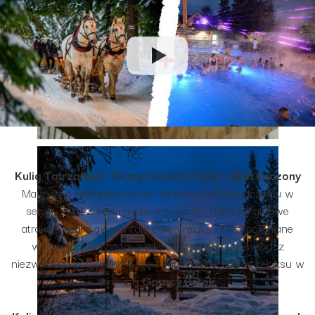
Kulig Tatrzański i Termy Goracy Potok – Bilet Łączony
Marzysz o niezapomnianym zimowym doświadczeniu w
sercu Tatr? Z nami możesz połączyć dwie wyjątkowe
atrakcje, które gwarantują pełen relaks i niezapomniane
wrażenia! Skorzystaj z biletu łączonego i doświadcz
niezwykłego połączenia Kuligu Tatrzańskiego oraz relaksu w
termach
Gorący Potok
.