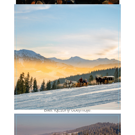
FAQ – Najczęściej Zadawane Pytania
1.
Co zawiera bilet łączony?
Bilet łączony obejmuje:
→ Transport z parkingu Termy
Goracy Potok
do
Poronina i z powrotem.
→ Udział w godzinnej przejażdżce kuligiem