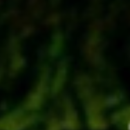
Dlaczego warto skorzystać z biletu łączonego?
→ Niższa cena
– Decydując się na bilet łączony,
oszczędzasz! Zakup oddzielnych biletów na kulig tatrzański,
biesiadę góralską oraz wstęp do termy
Goracy Potok
byłby
znacznie droższy. Dzięki biletowi łączonemu możesz
cieszyć się wszystkimi tymi atrakcjami w niższej, korzystnej
cenie.
→ Wygoda i kompleksowa oferta
– W jednym pakiecie
zyskujesz pełny dzień wrażeń: zimową przejażdżkę
kuligiem, pyszne regionalne jedzenie i rozrywkę przy
ognisku oraz relaks w termach. Wszystko to bez
konieczności planowania oddzielnych wyjazdów czy
zakupów biletów.
→ Niezapomniane przeżycia
– Połączenie aktywności na
świeżym powietrzu z odprężeniem w gorących źródłach to
idealny sposób na spędzenie wyjątkowego dnia w Tatrach.
To idealna opcja zarówno dla rodzin, jak i grup przyjaciół, a