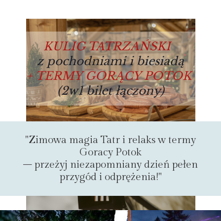
KULIG TATRZAŃSKI
z pochodniami
i biesiadą
+ TERMY GORĄCY POTOK
(2w1 bilet łączony)
"Zimowa magia Tatr i relaks w termy
Goracy Potok
– przeżyj niezapomniany dzień pełen
przygód i odprężenia!"