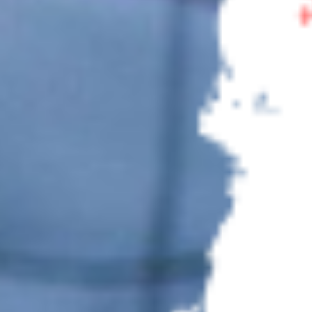
Bilet 2,5 godzinny do Term
Gorący Potok
Muzykę góralską na żywo
podczas biesiady
KULIG TATRZAŃSKI + TERMY
GORACY POTOK -
galeria zdjęć