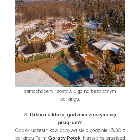
tatrzańskim.
→ Uczestnictwo w godzinnej biesiadzie góralskiej
przy ognisku.
→ Bilet wstępu do Term
Gorący Potok
na 2,5
godziny relaksu.
2.
Czy muszę sam organizować transport?
Nie, w ramach biletu łączonego zapewniamy
transport z Term
Gorący Potok
do Poronina na
kulig oraz z powrotem do term po zakończeniu
biesiady. Do term należy jedynie dojechać własnym
samochodem i zostawić go na bezpłatnym
parkingu.
3.
Gdzie i o której godzinie zaczyna się
program?
Odbiór uczestników odbywa się o godzinie 15:30 z
parkingu Term
Gorący Potok
. Następnie przejazd