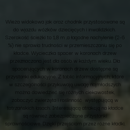
Wieża widokowa jak oraz chodnik przystosowane są
do wjazdu wózków dziecięcych i inwalidzkich.
Szerokość ścieżki to 1,8 m ,a łagodne nachylenie (2-6
%) nie sprawia trudności w przemieszczaniu się po
kładce. Wycieczka spacer w koronach drzew
przeznaczona jest dla osób w każdym wieku.
Dla
spacerujących w koronach drzew dostępne są
przystanki edukacyjne. Z tablic informacyjnych, które
w szczególności przykuwają uwagę najmłodszych
można dowiedzieć się różnych ciekawostek,
zobaczyć zwierzęta i roślinność występującą w
tatrzańskich lasach. Interesującą atrakcją na kładce
są również zabezpieczone przystanki
sprawnościowe. Dzięki przejściom przez różne kładki,