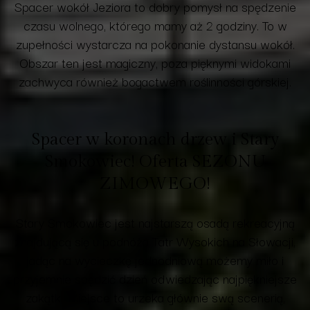
Spacer wokół Jeziora to dobry pomysł na spędzenie
czasu wolnego, którego mamy aż 2 godziny. To w
zupełności wystarcza na pokonanie dystansu wokół.
Obszar ten jest magiczny, poza pięknymi widokami
zachwyca również bogactwem roślinności górskiej.
Spacer w koronach drzew i Stary
Smokowiec! Oferta
SEZONU
ZIMOWEGO
!
Stary Smokowiec jest najstarszą osadą rekreacyjną
znajdującą się u podnóża Tatr Wysokich na Słowacji,
jadąc na wycieczkę jednodniową możemy miło i
przyjemnie spędzić dzień odwiedzając najpiękniejsze
zakątki. Miejsce to urzeka głównie swą scenerią,