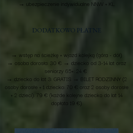
→ ubezpieczenie indywidualne NNW + KL
DODATKOWO PŁATNE
→ wstęp na ścieżkę + wjazd kolejką (góra - dół)
→ osoba dorosła: 30 € → dziecko od 3-14 lat oraz
seniorzy 65+: 24 €
→ dziecko do lat 3: GRATIS → BILET RODZINNY (2
osoby dorosłe + 1 dziecko: 70 € oraz 2 osoby dorosłe
+ 2 dzieci): 79 € (każde kolejne dziecko do lat 14
dopłata 19 €)