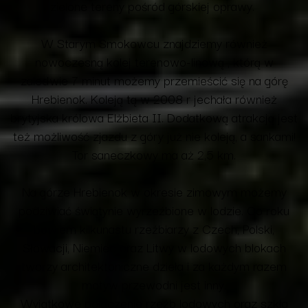
zielone tereny pośród górskiej oprawy.
W Starym Smokowcu znajdziemy również
nowoczesną kolej terenowo-linową , którą w
zaledwie 7 minut możemy przemieścić się na górę
Hrebienok. Koleją tą w 2008 r jechała również
brytyjska królowa Elżbieta II. Dodatkową atrakcją jest
też możliwość zjazdu z góry już nie koleją, a sankami!
Tor saneczkowy ma aż 2,5 km.
Na górze Hrebienok w okresie zimowym możemy
podziwiać świątynie wyrzeźbione w lodzie. Co roku
bowiem kilkunastu rzeźbiarzy z Czech, Polski,
Słowacji, Niemiec oraz Litwy w lodowych blokach
tworzy architektoniczne dzieła i za każdym razem
motyw przewodni jest inny.
Wyjątkowe połączenie rzeźb lodowych oraz szkła