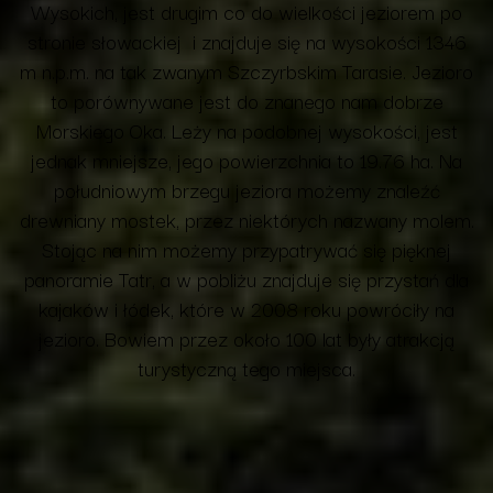
Wysokich, jest drugim co do wielkości jeziorem po
stronie słowackiej i znajduje się na wysokości 1346
m n.p.m. na tak zwanym Szczyrbskim Tarasie. Jezioro
to porównywane jest do znanego nam dobrze
Morskiego Oka. Leży na podobnej wysokości, jest
jednak mniejsze, jego powierzchnia to 19.76 ha. Na
południowym brzegu jeziora możemy znaleźć
drewniany mostek, przez niektórych nazwany molem.
Stojąc na nim możemy przypatrywać się pięknej
panoramie Tatr, a w pobliżu znajduje się przystań dla
kajaków i łódek, które w 2008 roku powróciły na
jezioro. Bowiem przez około 100 lat były atrakcją
turystyczną tego miejsca.