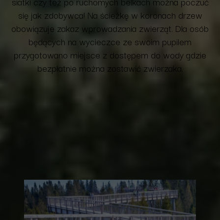
siatki czy też po ruchomych belkach można poczuć
się jak zdobywca!
Na ścieżkę w koronach drzew
obowiązuje zakaz wprowadzania zwierząt. Dla osób
będących na wycieczce ze swoim pupilem
przygotowano miejsce z dostępem do wody gdzie
bezpłatnie można zostawić zwierzaka.