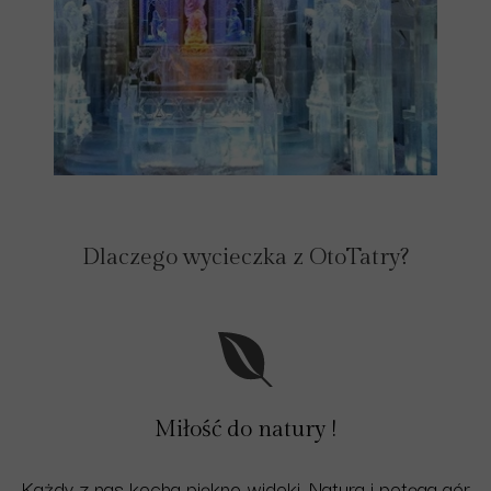
Dlaczego wycieczka z OtoTatry?
Miłość do natury !
Każdy z nas kocha piękne widoki. Natura i potęga gór