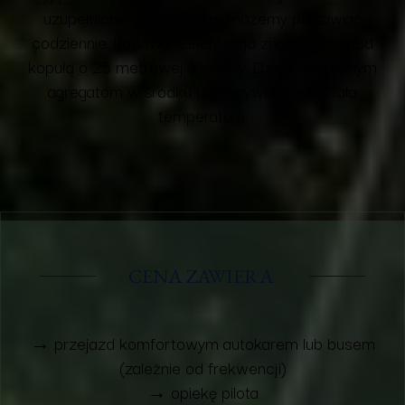
uzupełnione oświetleniem możemy podziwiać
codziennie. Lodowa konstrukcja znajduje się pod
kopułą o 25 metrowej średnicy. Dzięki specjalnym
agregatom w środku utrzymywana jest stała
temperatura.
CENA ZAWIERA
→ przejazd komfortowym autokarem lub busem
(zależnie od frekwencji)
→ opiekę pilota