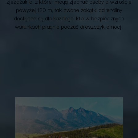
zjeżdżalnia, z której mogą zjechać osoby o wzroście
powyżej 120 m, tak zwane zakątki adrenaliny
dostępne są dla każdego, kto w bezpiecznych
warunkach pragnie poczuć dreszczyk emocji.