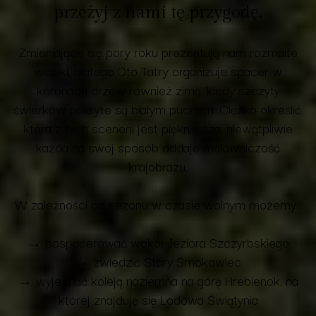
przeżyj z nami tę przygodę.
Zmieniające się pory roku prezentują nam rozmaite
widoki, dlatego Oto Tatry organizuje spacer w
koronach drzew również zimą, kiedy szczyty
świerków pokryte są białym puchem. Ciężko określić,
która z tych scenerii jest piękniejsza, niewątpliwie
każda na swój sposób oddaje malowniczość
krajobrazu.
W zależności od sezonu w czasie wolnym możemy :
→ pospacerować wokół Jeziora Szczyrbskiego
→ zwiedzić Stary Smokowiec
→ wyjechać koleją naziemna na górę Hrebienok, na
której znajduję się Lodowa Świątynia