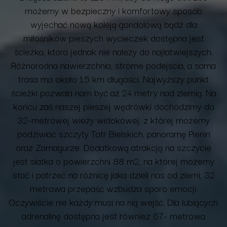
możemy w bezpieczny i komfortowy sposób
wyjechać nową koleją gondolową bądź dla
miłośników pieszych wycieczek dostępna jest
ścieżka, która jednak nie należy do najłatwiejszych.
Różnorodna nawierzchnia, strome podejścia, a sama
trasa ma około 1,5 km długości. Najwyższy punkt
ścieżki pozwala nam być aż 24 metry nad ziemią. Na
końcu zaś naszej pieszej wędrówki dochodzimy do
32-metrowej wieży widokowej, z której możemy
podziwiać szczyty Tatr Bielskich, panoramę Pienin
oraz Zamagurze.
Dodatkową atrakcją na szczycie
jest siatka o powierzchni 88 m2, na której możemy
stać i patrzeć na różnicę jaka dzieli nas od ziemi, 32
metrowa przepaść wzbudza sporo emocji.
Oczywiście nie każdy musi na nią wejść. Dla lubiących
adrenalinę dostępna jest również 67- metrowa