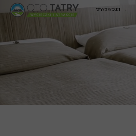
WYCIECZKI →
TRADYCYJN
SŁOWACKI 
RAFTING
GÓRALSKI SPŁ
ŁOMNICKI 
ŁOMNICKI
SPACER W KORONA
JASKINIA BIEL
ORAWS
DOO
SŁO
KRAKÓW