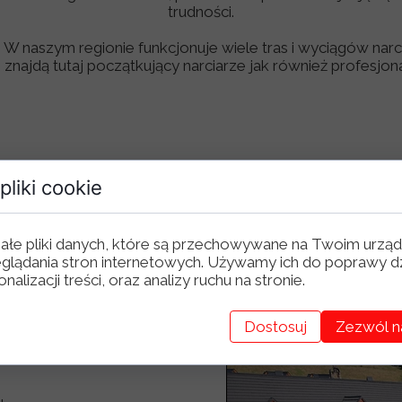
trudności.
 W naszym regionie funkcjonuje wiele tras i wyciągów nar
 znajdą tutaj początkujący narciarze jak również profesjo
pliki cookie
zniki
ałe pliki danych, które są przechowywane na Twoim urząd
glądania stron internetowych. Używamy ich do poprawy dz
nalizacji treści, oraz analizy ruchu na stronie.
Dostosuj
Zezwól n