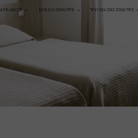
ATRAKCJE →
KULIGI ZIMOWE →
WYCIECZKI ZIMOWE 
Y SPŁYW DUNAJCEM
LEŚNY KULIG TATRZAŃSKI
KULIG DOLINA CHOCHOŁOWSKA
ZIMOWY SPACER W 
SPŁYW NA DUNAJCU
TATRZAŃSKA BIESIADA GÓRALSKA
LODOWE KRÓLE
KULIG TATRZAŃSKI W PORONINIE
 NA PONTONACH
SKYWALK PORONIN
ŚNIEŻNA EKSPEDYC
KULIG ŚWIĄTECZNO-NOWOROCZNY W PORONI
YW DUNAJCEM PREMIUM
PAKIET SKYWALK + OGNISKO + TERMY
LEGENDARNY ZA
KULIG SYLWESTROWY W PORONINIE 2026/20
SZCZYT + KIEŻMARK
WIECZÓR W TERMACH CHOCHOŁOWSKICH
JASKINIA DEMIANO
KULIG MIKOŁAJKOWY W PORONINIE
 STAW + KIEŻMARK
WIELKANOCNY KULIG 2027
PAKIET KULIG + TERMY
CH DRZEW + PERŁA TATR
SKA + STARY SMOKOWIEC
KA PRZYGODA
KOŁA TATR
WACKI RAJ
 + WIELICZKA