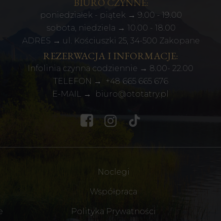
BIURO CZYNNE:
poniedziałek - piątek → 9.00 - 19.00
sobota, niedziela → 10.00 - 18.00
ADRES → ul. Kościuszki 25, 34-500 Zakopane
REZERWACJA I INFORMACJE:
Infolinia czynna codziennie → 8.00- 22.00
TELEFON →
+48
665 665 676
E-MAIL →
biuro@ototatry.pl
Noclegi
Współpraca
e
Polityka Prywatności