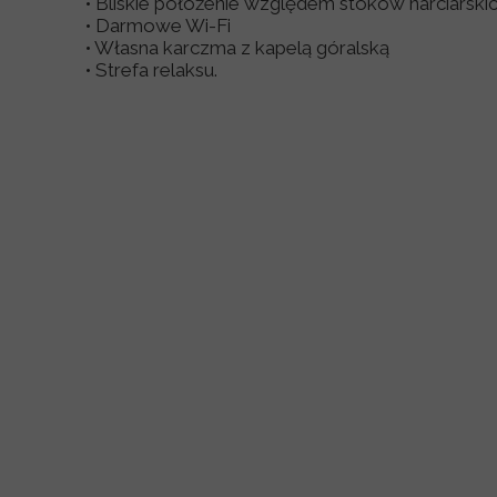
• Bliskie położenie względem stoków narciarski
• Darmowe Wi-Fi
• Własna karczma z kapelą góralską
• Strefa relaksu.