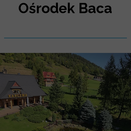
UDAPESZT
Ośrodek Baca
WIEDEŃ
ATYSŁAWA