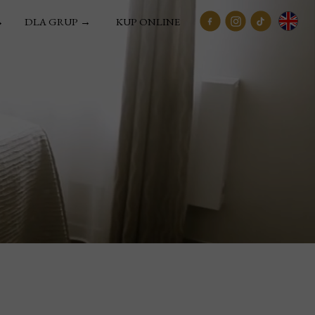
→
DLA GRUP →
KUP ONLINE
KORONACH DRZEW
IMPREZY INTEGRACYJNE
STWO TATR
WYCIECZKI SZKOLNE
JA RATRAKIEM
WYCIECZKI JEDNODNIOWE
NIE
MEK ORAWSKI
MIEJSCE NA OGNISKO
27
WSKA WOLNOŚCI
TRANSPORT
WYNAJEM AUTOKARU
WYNAJEM BUSÓW
REKOMENDACJE