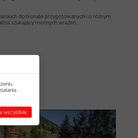
ciarskich doskonale przygotowanych i o różnym
naliści szukający mocnych wrażeń.
zeniu
iałania
a wszystkie