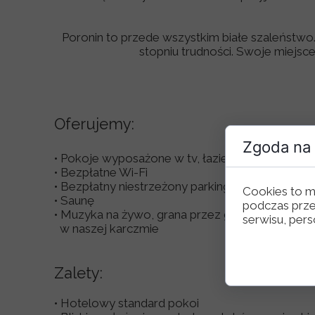
Poronin to przede wszystkim białe szaleństwo.
stopniu trudności. Swoje miejsce
Oferujemy:
Zgoda na 
• Pokoje wyposażone w tv, łazienki, internet, ręc
• Bezpłatne Wi-Fi
• Bezpłatny niestrzeżony parking
Cookies to m
• Saunę
podczas prze
• Muzyka na żywo, grana przez góralską kapelę
serwisu, perso
w naszej karczmie
Zalety:
• Hotelowy standard pokoi