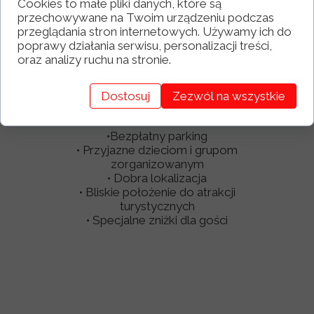
Cookies to małe pliki danych, które są
•
20%
zniżki w miejscowej wypożyczalni
przechowywane na Twoim urządzeniu podczas
nart i snowboardów
przeglądania stron internetowych. Używamy ich do
poprawy działania serwisu, personalizacji treści,
oraz analizy ruchu na stronie.
Dostosuj
Zezwól na wszystkie
Zalety:
•Bezpłatny parking
• Przyjazne dzieciom i grupom
zorganizowanym
• Dobra lokalizacja
• Bliskie położenie do atrakcji
turystycznych
• Specjalne zniżki dla gości