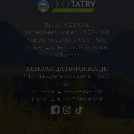
BIURO CZYNNE:
poniedziałek - piątek → 9.00 - 19.00
sobota, niedziela → 10.00 - 18.00
ADRES → ul. Kościuszki 25, 34-500
Zakopane
REZERWACJA I INFORMACJE:
Infolinia czynna codziennie → 8.00-
22.00
TELEFON →
+48
665 665 676
E-MAIL →
biuro@ototatry.pl