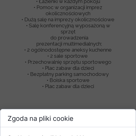
• Łazienki w każdym pokoju
• Pomoc w organizacji imprez
okolicznościowych
• Dużą salę na imprezy okolicznościowe
• Salę konferencyjną wyposażoną w
sprzęt
do prowadzenia
prezentacji multimedialnych;
• 2 ogólnodostępne aneksy kuchenne
• 2 sale sportowe
• Przechowalnię sprzętu sportowego
• Plac zabaw dla dzieci
• Bezpłatny parking samochodowy
• Boiska sportowe
• Plac zabaw dla dzieci
Zgoda na pliki cookie
Dodatkowo dla naszych gości: