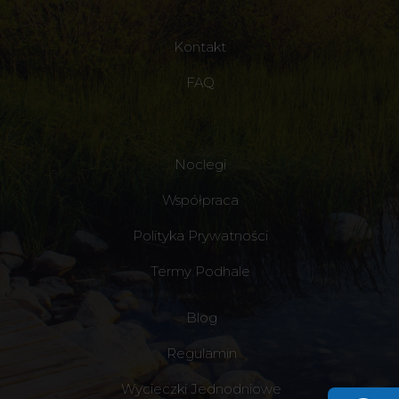
Kontakt
FAQ
Noclegi
Współpraca
Polityka Prywatności
Termy Podhale
Blog
Regulamin
Wycieczki Jednodniowe