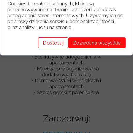
Cookies to małe pliki danych, które są
przechowywane na Twoim urządzeniu podczas
przeglądania stron internetowych. Używamy ich do
poprawy działania serwisu, personalizacji treści,
Zalety:
oraz analizy ruchu na stronie.
• Oferta dla grup zorganizowanych
Dostosuj
Zezwól na wszystkie
• Ogromny wybór miejsc noclegowych
• Przyjazne dzieciom oraz rodzinom
• Ekskluzywne udogodnienia w
apartamentach
• Możliwość zorganizowania
dodatkowych atrakcji
• Darmowe Wi-Fi w domkach i
apartamentach
• Szałas górski z paleniskiem
Zarezerwuj: