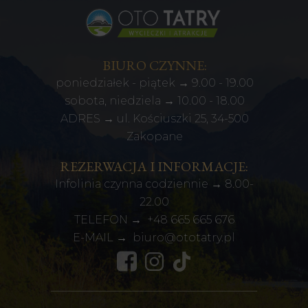
BIURO CZYNNE:
poniedziałek - piątek → 9.00 - 19.00
sobota, niedziela → 10.00 - 18.00
ADRES → ul. Kościuszki 25, 34-500
Zakopane
REZERWACJA I INFORMACJE:
Infolinia czynna codziennie → 8.00-
22.00
TELEFON →
+48
665 665 676
E-MAIL →
biuro@ototatry.pl