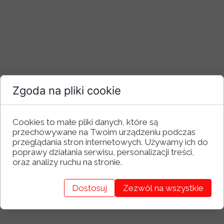
Zgoda na pliki cookie
Cookies to małe pliki danych, które są
Zalety:
przechowywane na Twoim urządzeniu podczas
przeglądania stron internetowych. Używamy ich do
• Przyjazne dzieciom
poprawy działania serwisu, personalizacji treści,
• Miejsce do grillowania
oraz analizy ruchu na stronie.
• Zniżki dla dzieci
• Oferty specjalne
• Bliskie położenie do atrakcji i szlaków
Dostosuj
Zezwól na wszystkie
turystycznych