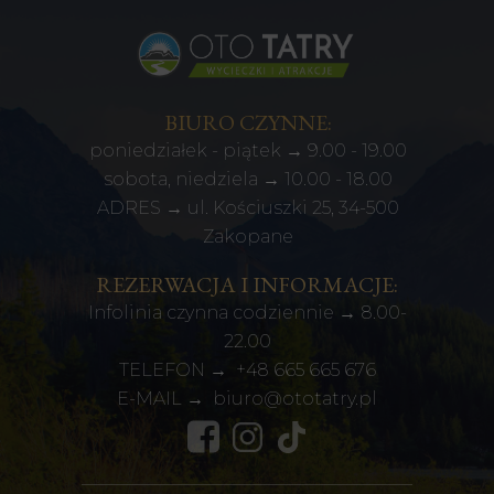
BIURO CZYNNE:
poniedziałek - piątek → 9.00 - 19.00
sobota, niedziela → 10.00 - 18.00
ADRES → ul. Kościuszki 25, 34-500
Zakopane
REZERWACJA I INFORMACJE:
Infolinia czynna codziennie → 8.00-
22.00
TELEFON →
+48
665 665 676
E-MAIL →
biuro@ototatry.pl