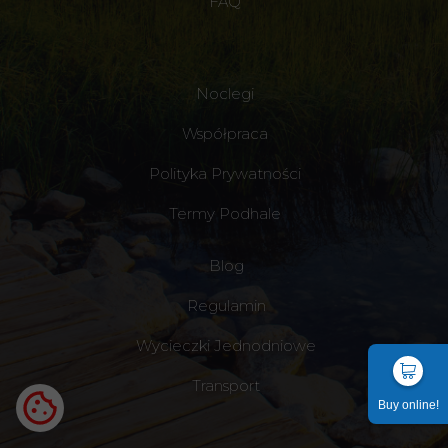
FAQ
Noclegi
Współpraca
Polityka Prywatności
Termy Podhale
Blog
Regulamin
Wycieczki Jednodniowe
Transport
Buy online!