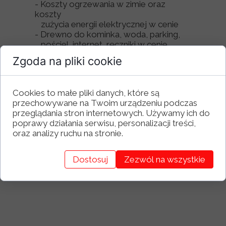
- Koszty ogrzewania w zimie oraz
koszty
zużycia energii elektrycznej w cenie
- Drewno do kominka, woda, parking,
pościel, internet, ręczniki w cenie
Zgoda na pliki cookie
Zalety:
Cookies to małe pliki danych, które są
przechowywane na Twoim urządzeniu podczas
przeglądania stron internetowych. Używamy ich do
- Położenie w zacisznym miejscu
poprawy działania serwisu, personalizacji treści,
- Widok na Tatry
oraz analizy ruchu na stronie.
- Blisko przystanek autobusowy, z
którego dostępne są
bezpośrednie połączenia do centrum
Dostosuj
Zezwól na wszystkie
- Blisko kompleks narciarski Harenda
- Kominek