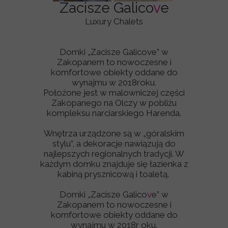
Zacisze Galico
v
e
Luxury Chalets
Domki „Zacisze Galicove” w
Zakopanem to nowoczesne i
komfortowe obiekty oddane do
wynajmu w 2018roku.
Położone jest w malowniczej części
Zakopanego na Olczy w pobliżu
kompleksu narciarskiego Harenda.
Wnętrza urządzone są w „góralskim
stylu”, a dekoracje nawiązują do
najlepszych regionalnych tradycji. W
każdym domku znajduje się łazienka z
kabiną prysznicową i toaletą.
Domki „Zacisze Galico
v
e” w
Zakopanem to nowoczesne i
komfortowe obiekty oddane do
wynajmu w 2018r oku.